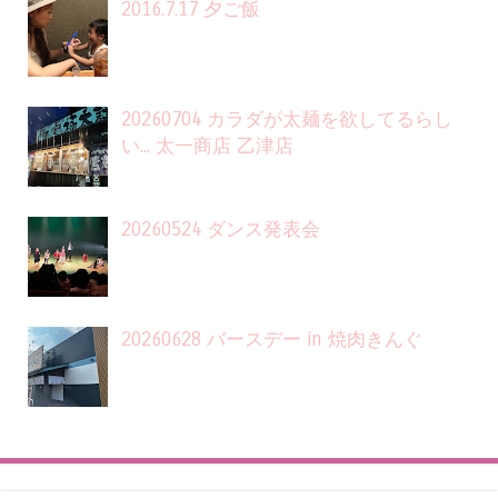
2016.7.17 夕ご飯
20260704 カラダが太麺を欲してるらし
い... 太一商店 乙津店
20260524 ダンス発表会
20260628 バースデー in 焼肉きんぐ