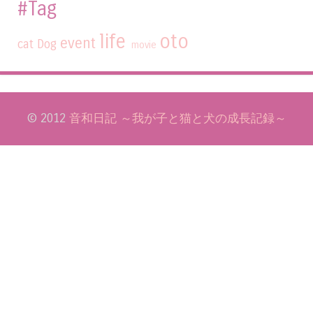
#Tag
life
oto
event
cat
Dog
movie
© 2012
音和日記 ～我が子と猫と犬の成長記録～