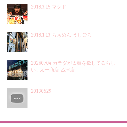
2018.3.15 マクド
2018.1.13 らぁめん うしごろ
20260704 カラダが太麺を欲してるらし
い... 太一商店 乙津店
20130529