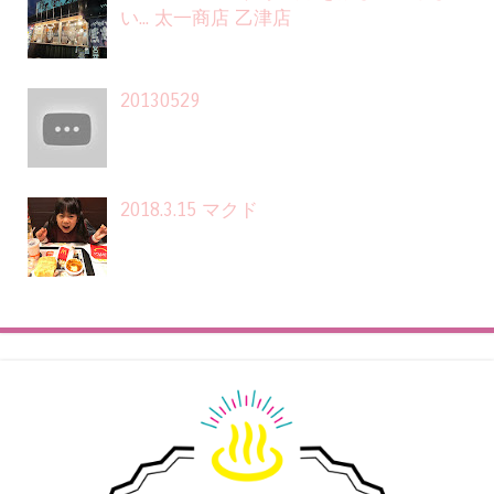
い... 太一商店 乙津店
20130529
2018.3.15 マクド