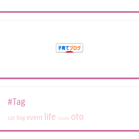
#Tag
life
oto
event
cat
Dog
movie