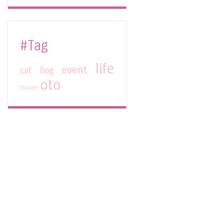
#Tag
life
event
cat
Dog
oto
movie