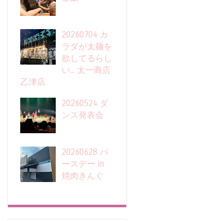
20260704 カ
ラダが太麺を
欲してるらし
い... 太一商店
乙津店
20260524 ダ
ンス発表会
20260628 バ
ースデー in
焼肉きんぐ