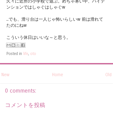
久々に近所の小学校で遊ぶ。めちゃ寒い中、ハイテ
ンションではしゃぐはしゃぐw
...でも、滑り台は一人じゃ怖いらしいw 前は滑れて
たのにねw
こういう休日はいいな～と思う。
Posted in
life
,
oto
New
Home
Old
0 comments:
コメントを投稿