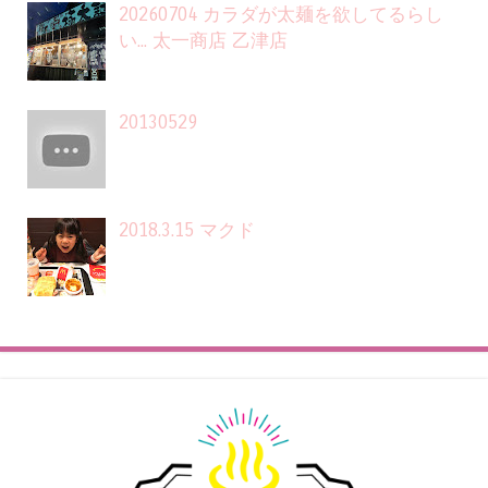
20260704 カラダが太麺を欲してるらし
い... 太一商店 乙津店
20130529
2018.3.15 マクド