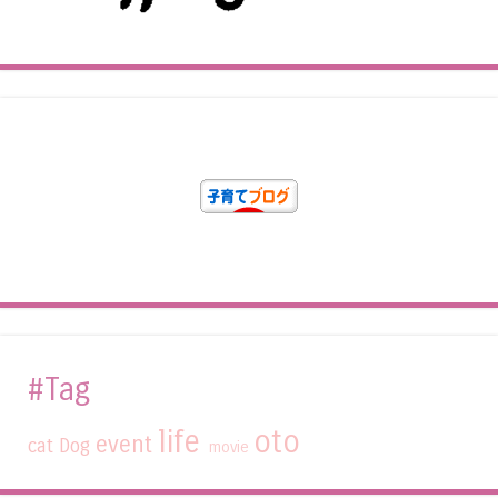
#Tag
life
oto
event
cat
Dog
movie