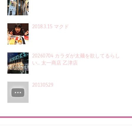
2018.3.15 マクド
20260704 カラダが太麺を欲してるらし
い... 太一商店 乙津店
20130529