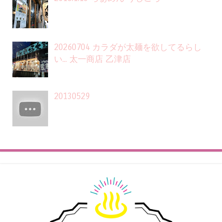
20260704 カラダが太麺を欲してるらし
い... 太一商店 乙津店
20130529