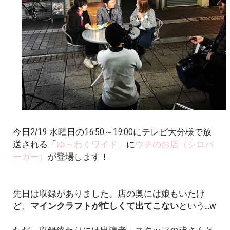
今日2/19 水曜日の16:50～19:00にテレビ大分様で放
送される「
ゆ～わくワイド
」に
ウチのお店（シロバ
ーガー）
が登場します！
先日は収録がありました。店の奥には娘もいたけ
ど、
マインクラフトが忙しくて出てこない
という...w