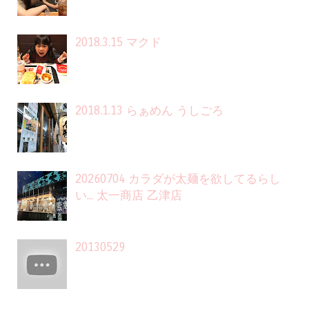
2018.3.15 マクド
2018.1.13 らぁめん うしごろ
20260704 カラダが太麺を欲してるらし
い... 太一商店 乙津店
20130529