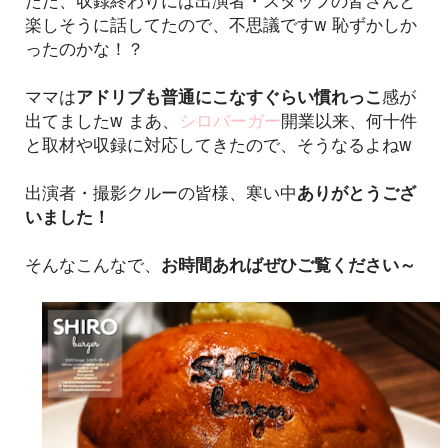
ただ、収録終わりには出演者・スタッフの皆さんと
楽しそうに話してたので、不思議ですw 恥ずかしか
ったのかな！？
ママは
アドリブも普通にこなすぐらい慣れっこ
感が
出てましたw まあ、
シロバーガー
開業以来、何十件
と取材や収録に対応してきたので、そうなるよねw
出演者・撮影クルーの皆様、寒い中
ありがとうござ
いました！
そんなこんなで、
お時間あればぜひご覧ください～