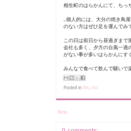
相生町のはらかんにて、ちっ
...個人的には、大分の焼き
のない方はぜひ足を運んでみ
この日は前日から昼過ぎまで
会社も多く、夕方の台風一過
がない事が多いはらかんにす
みんなで食べて飲んで騒いで
Posted in
life
,
oto
New
0 comments: