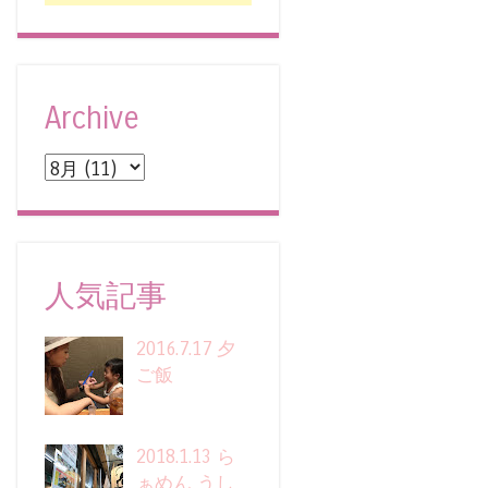
Archive
人気記事
2016.7.17 夕
ご飯
2018.1.13 ら
ぁめん うし