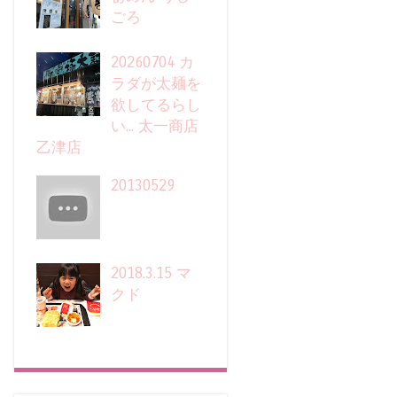
ごろ
20260704 カ
ラダが太麺を
欲してるらし
い... 太一商店
乙津店
20130529
2018.3.15 マ
クド