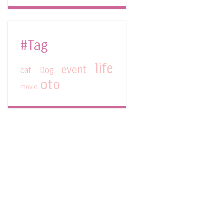
#Tag
life
event
cat
Dog
oto
movie