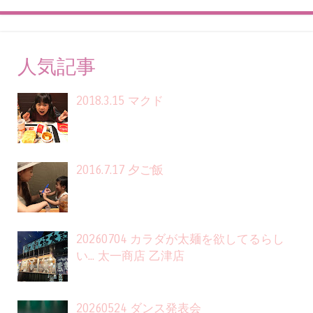
人気記事
2018.3.15 マクド
2016.7.17 夕ご飯
20260704 カラダが太麺を欲してるらし
い... 太一商店 乙津店
20260524 ダンス発表会