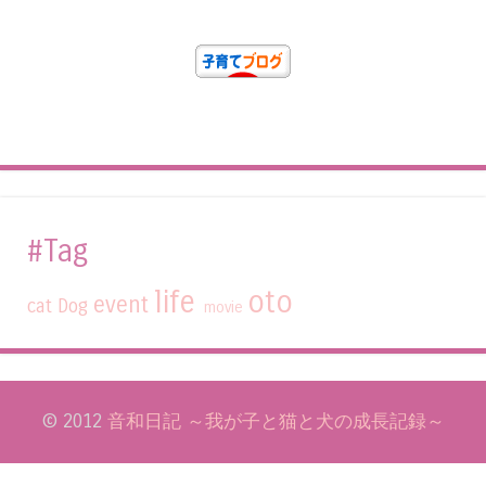
#Tag
life
oto
event
cat
Dog
movie
© 2012
音和日記 ～我が子と猫と犬の成長記録～