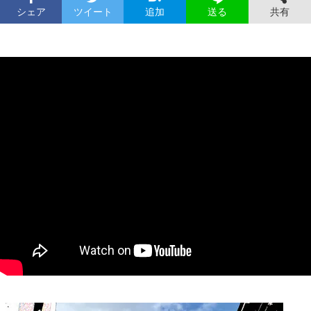
シェア
ツイート
追加
共有
送る