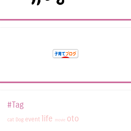
#Tag
life
oto
event
cat
Dog
movie