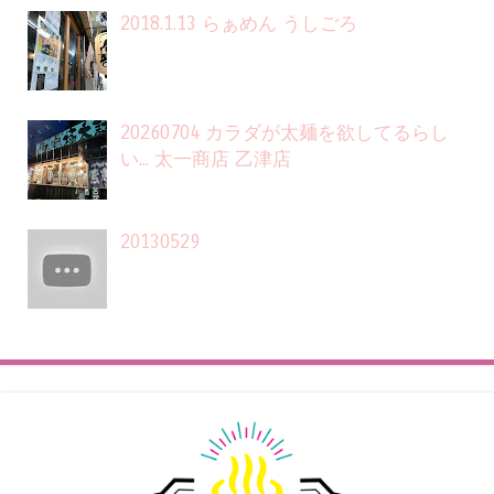
2018.1.13 らぁめん うしごろ
20260704 カラダが太麺を欲してるらし
い... 太一商店 乙津店
20130529