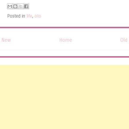
Posted in
life
,
oto
New
Home
Old