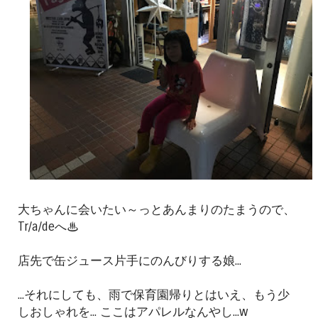
大ちゃんに会いたい～っとあんまりのたまうので、
Tr/a/deへ♨
店先で缶ジュース片手にのんびりする娘...
...それにしても、雨で保育園帰りとはいえ、もう少
しおしゃれを... ここはアパレルなんやし...w