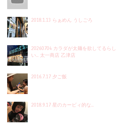
2018.1.13 らぁめん うしごろ
20260704 カラダが太麺を欲してるらし
い... 太一商店 乙津店
2016.7.17 夕ご飯
2018.9.17 星のカービィ的な...