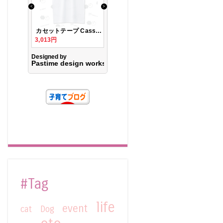
#Tag
life
event
cat
Dog