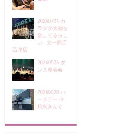
20260704 カ
ラダが太麺を
欲してるらし
い... 太一商店
乙津店
20260524 ダ
ンス発表会
20260628 バ
ースデー in
焼肉きんぐ