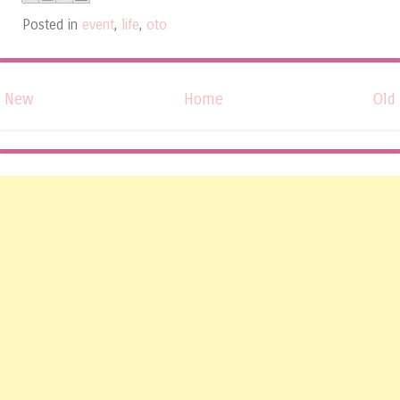
Posted in
event
,
life
,
oto
New
Home
Old