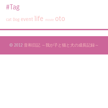
#Tag
life
oto
event
cat
Dog
movie
© 2012
音和日記 ～我が子と猫と犬の成長記録～