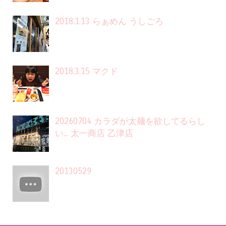
2018.1.13 らぁめん うしごろ
2018.3.15 マクド
20260704 カラダが太麺を欲してるらし
い... 太一商店 乙津店
20130529