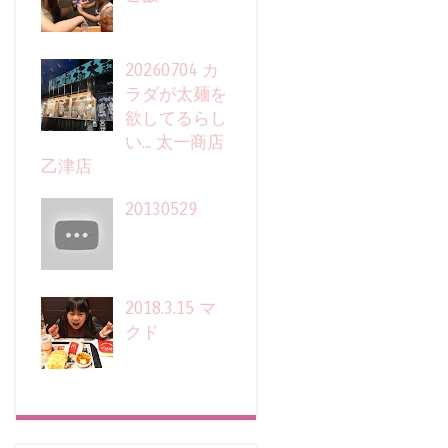
20260704 カ
ラダが太麺を
欲してるらし
い... 太一商店
乙津店
20130529
2018.3.15 マ
クド