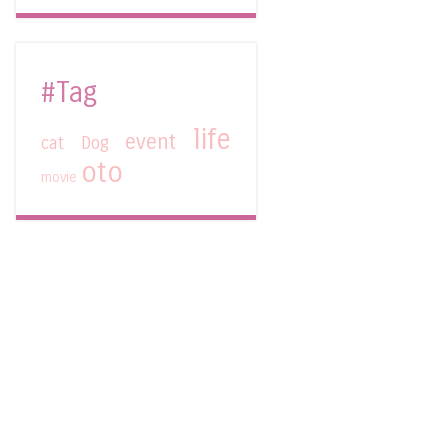
#Tag
life
event
cat
Dog
oto
movie