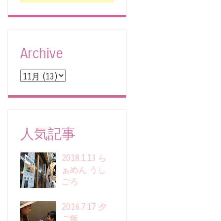
Archive
人気記事
2018.1.13 ら
ぁめん うし
ごろ
2016.7.17 夕
ご飯