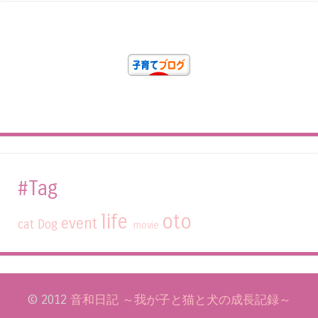
#Tag
life
oto
event
cat
Dog
movie
© 2012
音和日記 ～我が子と猫と犬の成長記録～