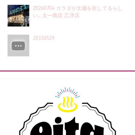
20260704 カラダが太麺を欲してるらし
い... 太一商店 乙津店
20130529