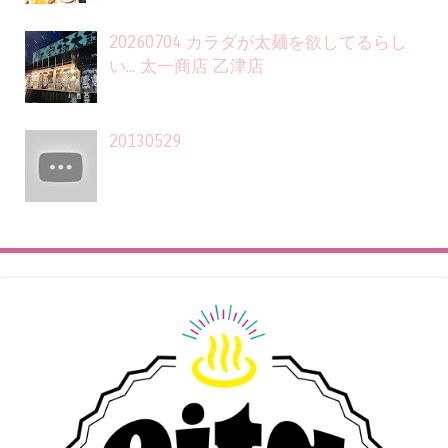
20260704 カラダが太麺を欲してるらし
い... 太一商店 乙津店
20130529