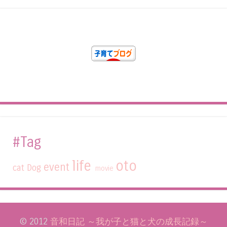
#Tag
life
oto
event
cat
Dog
movie
© 2012
音和日記 ～我が子と猫と犬の成長記録～