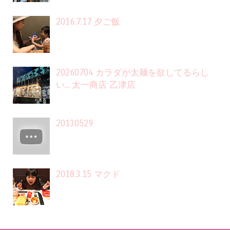
2016.7.17 夕ご飯
20260704 カラダが太麺を欲してるらし
い... 太一商店 乙津店
20130529
2018.3.15 マクド