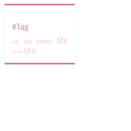
#Tag
life
event
cat
Dog
oto
movie