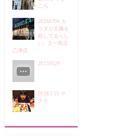
ごろ
20260704 カ
ラダが太麺を
欲してるらし
い... 太一商店
乙津店
20130529
2018.3.15 マ
クド