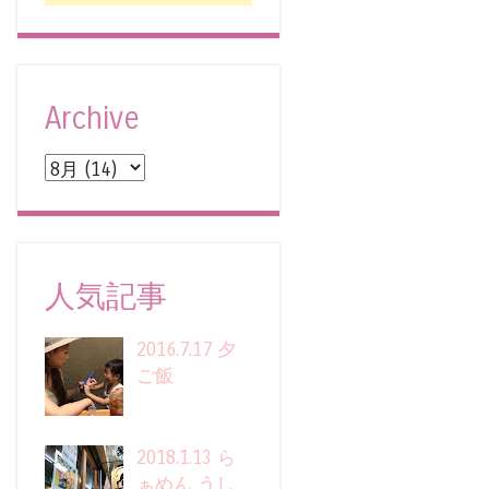
Archive
人気記事
2016.7.17 夕
ご飯
2018.1.13 ら
ぁめん うし