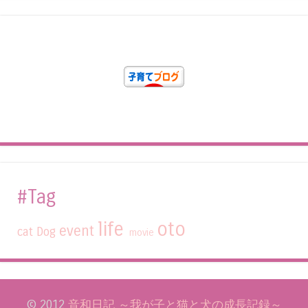
#Tag
life
oto
event
cat
Dog
movie
© 2012
音和日記 ～我が子と猫と犬の成長記録～