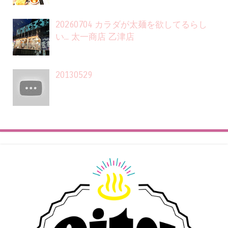
20260704 カラダが太麺を欲してるらし
い... 太一商店 乙津店
20130529