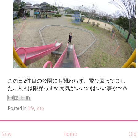
この日2件目の公園にも関わらず、飛び回ってまし
た... 大人は限界っすw 元気がいいのはいい事や〜♨︎
Posted in
life
,
oto
New
Home
Old