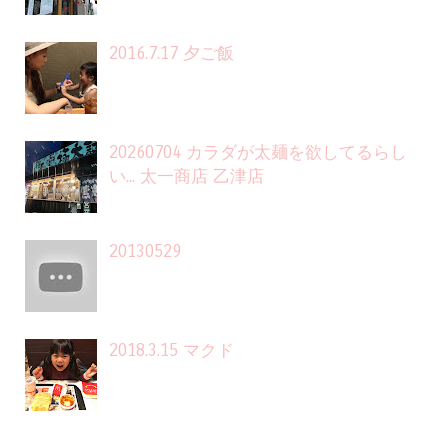
2016.7.17 夕ご飯
20260704 カラダが太麺を欲してるらし
い... 太一商店 乙津店
20130529
2018.3.15 マクド