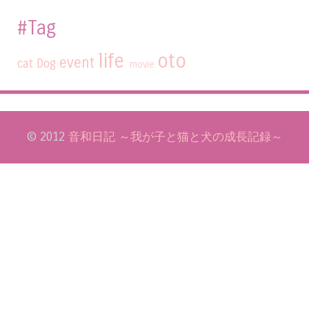
#Tag
life
oto
event
cat
Dog
movie
© 2012
音和日記 ～我が子と猫と犬の成長記録～