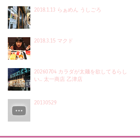
2018.1.13 らぁめん うしごろ
2018.3.15 マクド
20260704 カラダが太麺を欲してるらし
い... 太一商店 乙津店
20130529