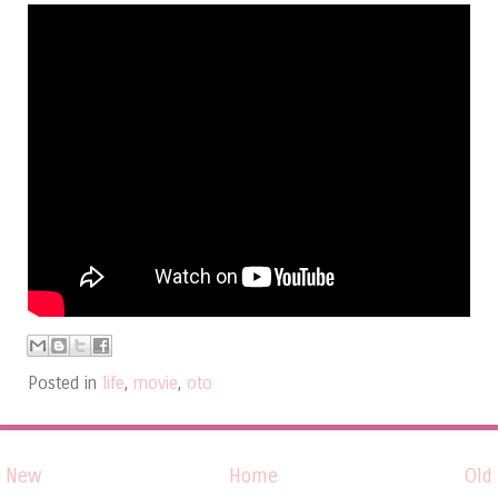
Posted in
life
,
movie
,
oto
New
Home
Old