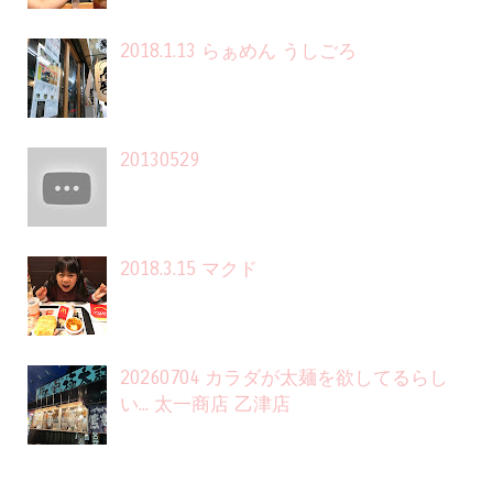
2018.1.13 らぁめん うしごろ
20130529
2018.3.15 マクド
20260704 カラダが太麺を欲してるらし
い... 太一商店 乙津店