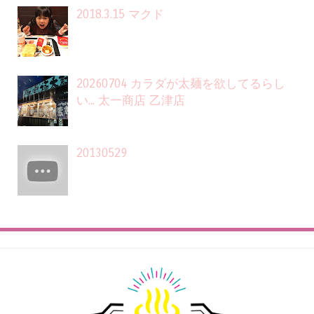
2018.3.15 マクド
20260704 カラダが太麺を欲してるらし
い... 太一商店 乙津店
20130529