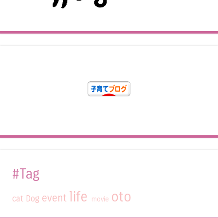
#Tag
life
oto
event
cat
Dog
movie