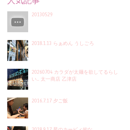
人気記事
20130529
2018.1.13 らぁめん うしごろ
20260704 カラダが太麺を欲してるらし
い... 太一商店 乙津店
2016.7.17 夕ご飯
2018.9.17 星のカービィ的な...