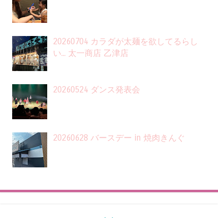
20260704 カラダが太麺を欲してるらし
い... 太一商店 乙津店
20260524 ダンス発表会
20260628 バースデー in 焼肉きんぐ