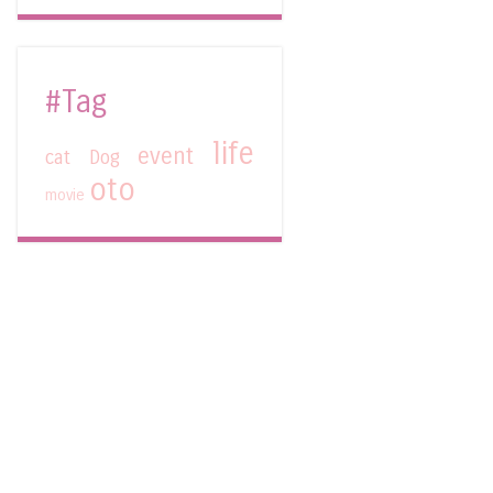
#Tag
life
event
cat
Dog
oto
movie