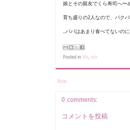
娘とその親友でくら寿司へ〜♨
育ち盛りの2人なので、バクバク食
...パパはあまり食べてないの
Posted in
life
,
oto
New
0 comments:
コメントを投稿