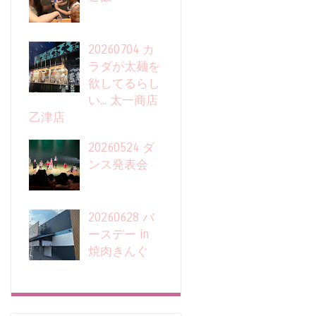
20260704 カ
ラダが太麺を
欲してるらし
い... 太一商店
乙津店
20260524 ダ
ンス発表会
20260628 バ
ースデー in
焼肉きんぐ