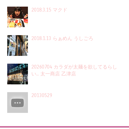
2018.3.15 マクド
2018.1.13 らぁめん うしごろ
20260704 カラダが太麺を欲してるらし
い... 太一商店 乙津店
20130529