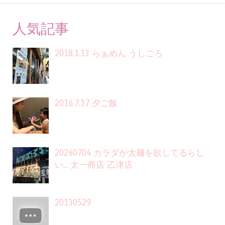
人気記事
2018.1.13 らぁめん うしごろ
2016.7.17 夕ご飯
20260704 カラダが太麺を欲してるらし
い... 太一商店 乙津店
20130529