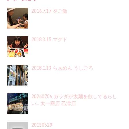
2016.7.17 夕ご飯
2018.3.15 マクド
2018.1.13 らぁめん うしごろ
20260704 カラダが太麺を欲してるらし
い... 太一商店 乙津店
20130529