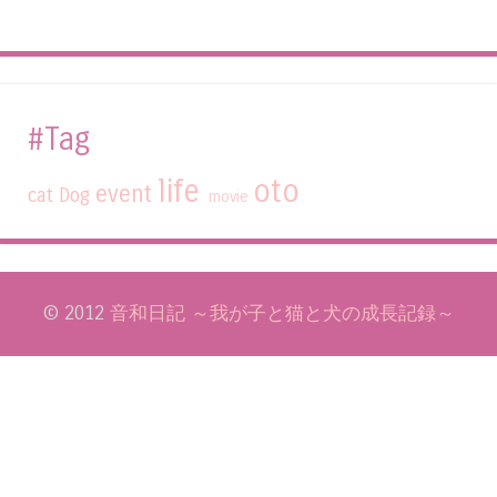
#Tag
life
oto
event
cat
Dog
movie
© 2012
音和日記 ～我が子と猫と犬の成長記録～