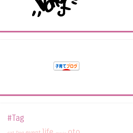
#Tag
life
oto
event