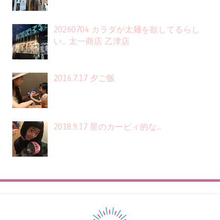
20260704 カラダが太麺を欲してるらし
い... 太一商店 乙津店
2016.7.17 夕ご飯
2018.9.17 星のカービィ的な...