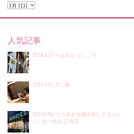
人気記事
2018.1.13 らぁめん うしごろ
2016.7.17 夕ご飯
20260704 カラダが太麺を欲してるらし
い... 太一商店 乙津店