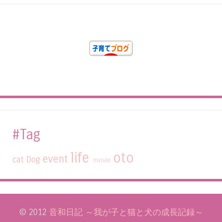
#Tag
life
oto
event
cat
Dog
movie
© 2012
音和日記 ～我が子と猫と犬の成長記録～