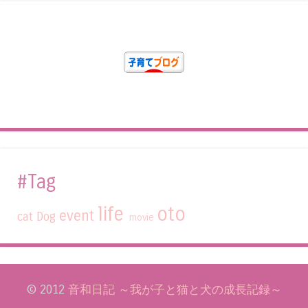
#Tag
life
oto
event
cat
Dog
movie
© 2012
音和日記 ～我が子と猫と犬の成長記録～