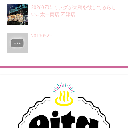
20260704 カラダが太麺を欲してるらし
い... 太一商店 乙津店
20130529