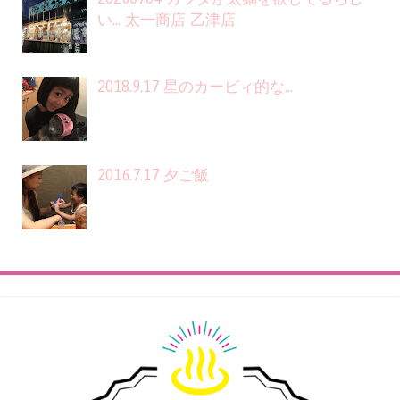
い... 太一商店 乙津店
2018.9.17 星のカービィ的な...
2016.7.17 夕ご飯