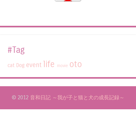
#Tag
life
oto
event
cat
Dog
movie
© 2012
音和日記 ～我が子と猫と犬の成長記録～