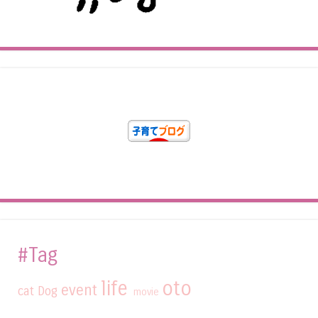
#Tag
life
oto
event
cat
Dog
movie