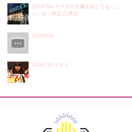
20260704 カラダが太麺を欲してるらし
い... 太一商店 乙津店
20130529
2018.3.15 マクド