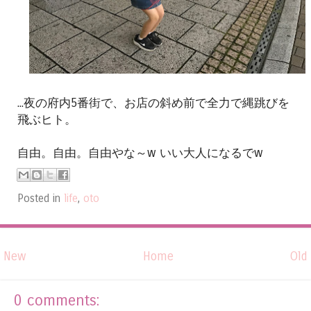
...夜の府内5番街で、お店の斜め前で全力で縄跳びを
飛ぶヒト。
自由。自由。自由やな～w いい大人になるでw
Posted in
life
,
oto
New
Home
Old
0 comments: