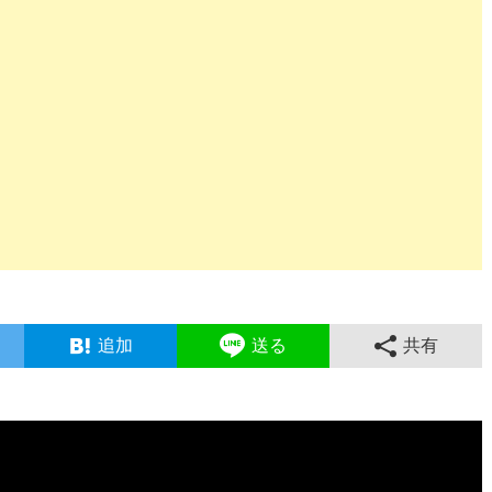
追加
送る
共有