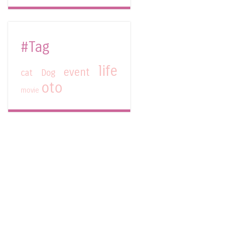
#Tag
life
event
cat
Dog
oto
movie