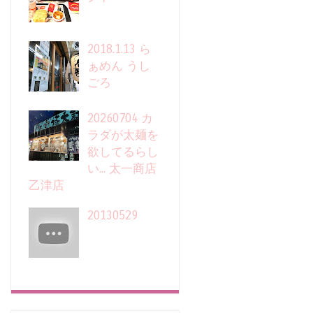
2018.1.13 ら
ぁめん うし
ごろ
20260704 カ
ラダが太麺を
欲してるらし
い... 太一商店
乙津店
20130529