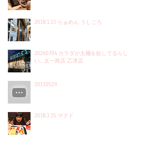
2018.1.13 らぁめん うしごろ
20260704 カラダが太麺を欲してるらし
い... 太一商店 乙津店
20130529
2018.3.15 マクド