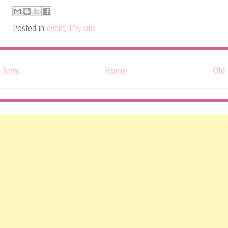
Posted in
event
,
life
,
oto
New
Home
Old