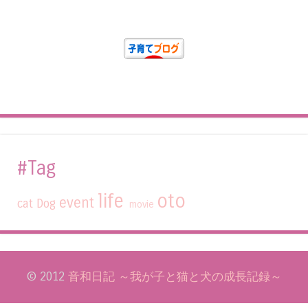
#Tag
life
oto
event
cat
Dog
movie
© 2012
音和日記 ～我が子と猫と犬の成長記録～