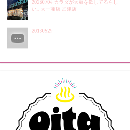
20260704 カラダが太麺を欲してるらし
い... 太一商店 乙津店
20130529