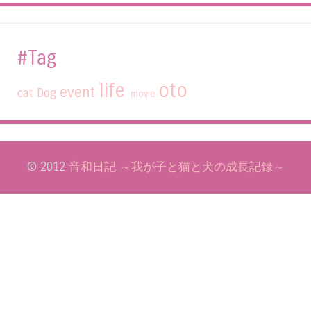
#Tag
life
oto
event
cat
Dog
movie
© 2012
音和日記 ～我が子と猫と犬の成長記録～