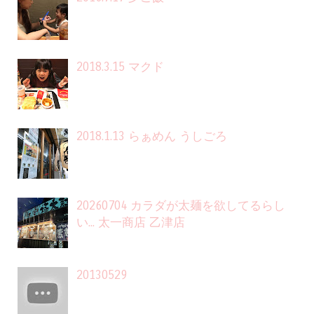
2018.3.15 マクド
2018.1.13 らぁめん うしごろ
20260704 カラダが太麺を欲してるらし
い... 太一商店 乙津店
20130529