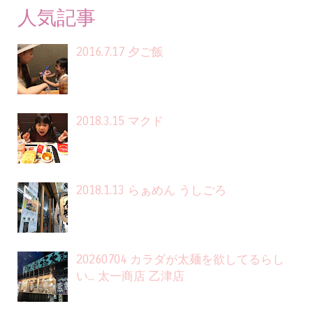
人気記事
2016.7.17 夕ご飯
2018.3.15 マクド
2018.1.13 らぁめん うしごろ
20260704 カラダが太麺を欲してるらし
い... 太一商店 乙津店