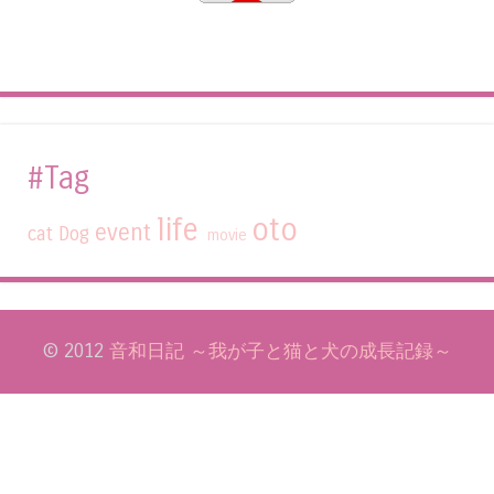
#Tag
life
oto
event
cat
Dog
movie
© 2012
音和日記 ～我が子と猫と犬の成長記録～