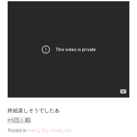
終始楽しそうでした♨
Posted in
event
,
life
,
movie
,
oto