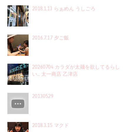
2018.1.13 らぁめん うしごろ
2016.7.17 夕ご飯
20260704 カラダが太麺を欲してるらし
い... 太一商店 乙津店
20130529
2018.3.15 マクド