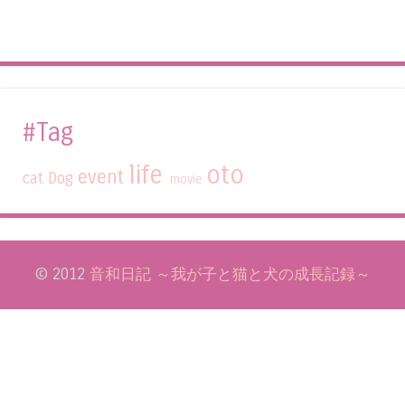
#Tag
life
oto
event
cat
Dog
movie
© 2012
音和日記 ～我が子と猫と犬の成長記録～