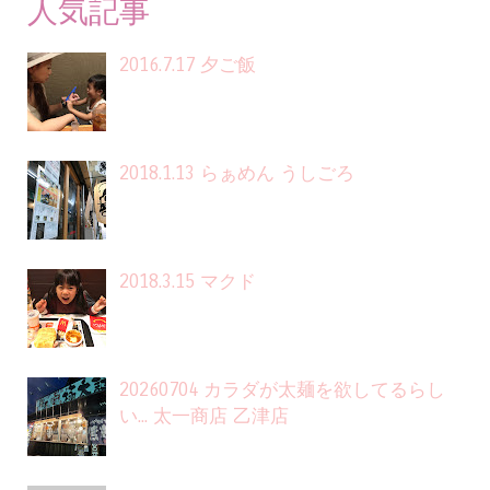
人気記事
2016.7.17 夕ご飯
2018.1.13 らぁめん うしごろ
2018.3.15 マクド
20260704 カラダが太麺を欲してるらし
い... 太一商店 乙津店