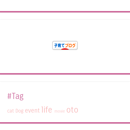
#Tag
life
oto
event
cat
Dog
movie