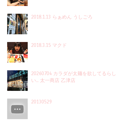
2018.1.13 らぁめん うしごろ
2018.3.15 マクド
20260704 カラダが太麺を欲してるらし
い... 太一商店 乙津店
20130529