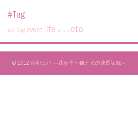
#Tag
life
oto
event
cat
Dog
movie
© 2012
音和日記 ～我が子と猫と犬の成長記録～