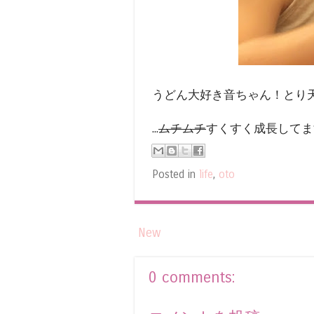
うどん大好き音ちゃん！とり
...
ムチムチ
すくすく成長してま
Posted in
life
,
oto
New
0 comments: