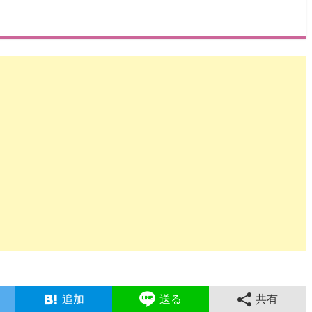
追加
送る
共有