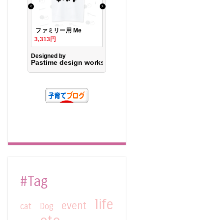
#Tag
life
event
cat
Dog