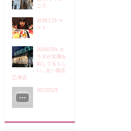
ごろ
2018.3.15 マ
クド
20260704 カ
ラダが太麺を
欲してるらし
い... 太一商店
乙津店
20130529