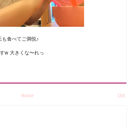
天も食べてご満悦♪
すw 大きくな〜れっ
Home
Old