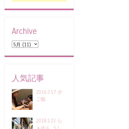
Archive
人気記事
2016.7.17 夕
ご飯
2018.1.13 ら
ぁめん うし