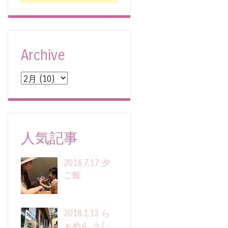
Archive
人気記事
2016.7.17 夕
ご飯
2018.1.13 ら
ぁめん うし