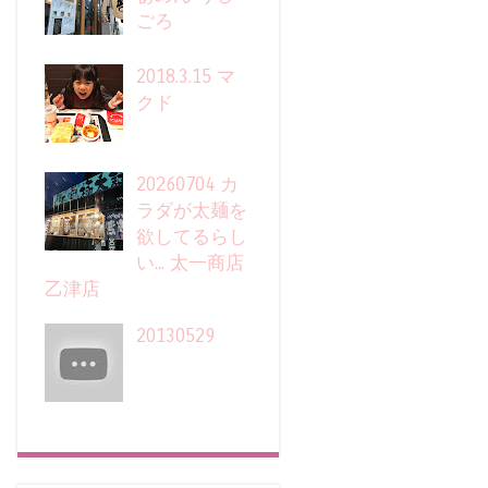
ごろ
2018.3.15 マ
クド
20260704 カ
ラダが太麺を
欲してるらし
い... 太一商店
乙津店
20130529