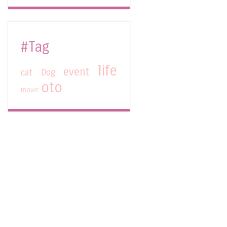
#Tag
life
event
cat
Dog
oto
movie