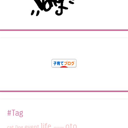
#Tag
life
oto
event
cat
Dog
movie