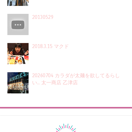
20130529
2018.3.15 マクド
20260704 カラダが太麺を欲してるらし
い... 太一商店 乙津店