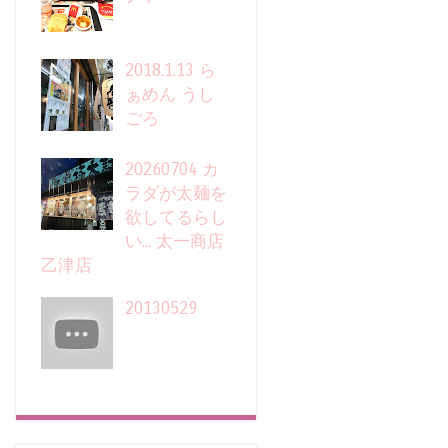
2018.1.13 ら
ぁめん うし
ごろ
20260704 カ
ラダが太麺を
欲してるらし
い... 太一商店
乙津店
20130529