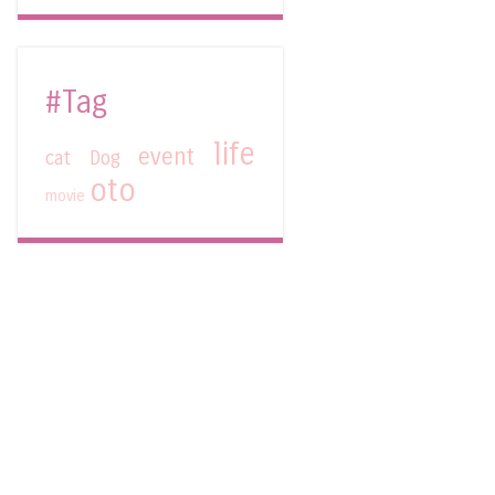
#Tag
life
event
cat
Dog
oto
movie