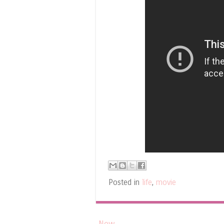
Posted in
life
,
movie