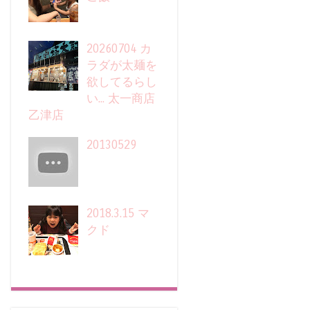
20260704 カ
ラダが太麺を
欲してるらし
い... 太一商店
乙津店
20130529
2018.3.15 マ
クド