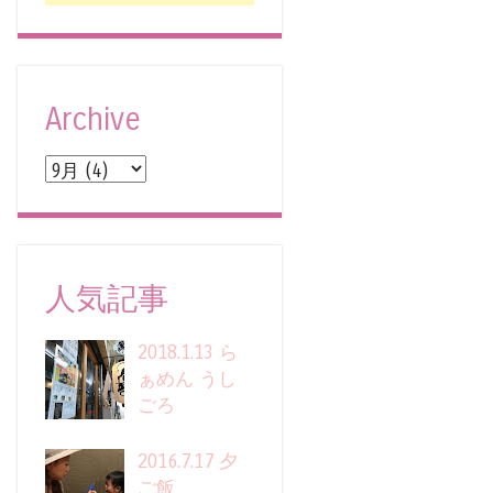
Archive
人気記事
2018.1.13 ら
ぁめん うし
ごろ
2016.7.17 夕
ご飯