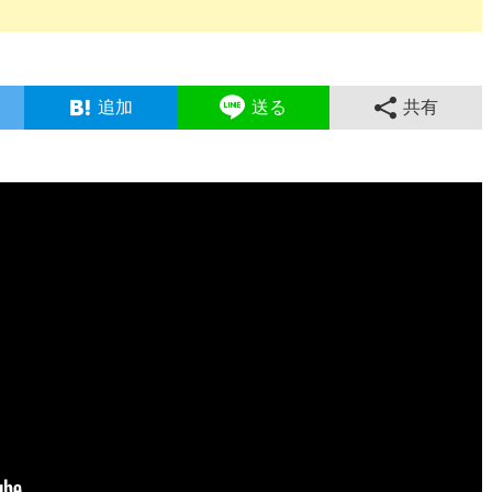
追加
送る
共有