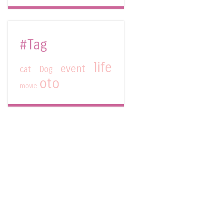
#Tag
life
event
cat
Dog
oto
movie